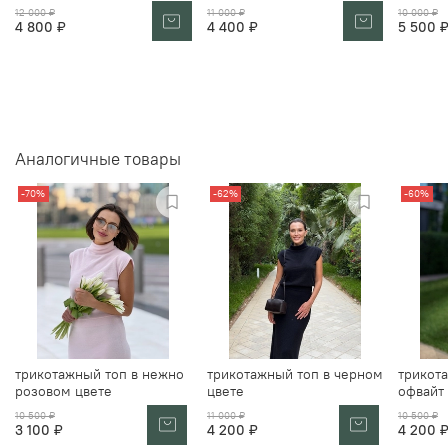
12 000 ₽
11 000 ₽
10 000 ₽
4 800 ₽
4 400 ₽
5 500 
Аналогичные товары
-70%
-62%
-60%
трикотажный топ в нежно
трикотажный топ в черном
трикота
розовом цвете
цвете
офвайт
10 500 ₽
11 000 ₽
10 500 ₽
3 100 ₽
4 200 ₽
4 200 