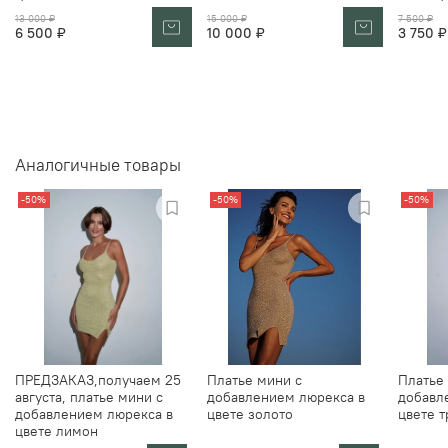
13 000 ₽
15 000 ₽
7 500 ₽
6 500 ₽
10 000 ₽
3 750 ₽
Аналогичные товары
-50%
-50%
-50%
ПРЕДЗАКАЗ,получаем 25
Платье мини с
Платье
августа, платье мини с
добавлением люрекса в
добавл
добавлением люрекса в
цвете золото
цвете 
цвете лимон